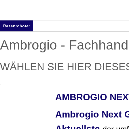
Rasenroboter
Poolroboter
Saugroboter
Gartentools
Z
Ambrogio - Fachhande
WÄHLEN SIE HIER DIESE
AMBROGIO NEX
Ambrogio Next Ge
Aktuellste