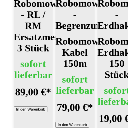
Robomow
Robo
Robomow
-
-
- RL /
Begrenzungskab
Erdha
RM
Ersatzmesser
Robomow
Robo
3 Stück
Kabel
Erdha
150m
150
sofort
Stüc
lieferbar
sofort
lieferbar
sofor
89,00 €
*
lieferb
79,00 €
*
In den Warenkorb
19,00 
In den Warenkorb