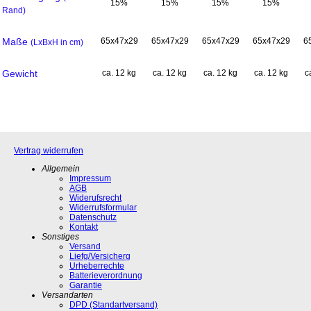
15%
15%
15%
15%
Rand)
Maße
65x47x29
65x47x29
65x47x29
65x47x29
6
(LxBxH in cm)
Gewicht
ca. 12 kg
ca. 12 kg
ca. 12 kg
ca. 12 kg
c
Vertrag widerrufen
Allgemein
Impressum
AGB
Widerufsrecht
Widerrufsformular
Datenschutz
Kontakt
Sonstiges
Versand
Liefg/Versicherg
Urheberrechte
Batterieverordnung
Garantie
Versandarten
DPD (Standartversand)