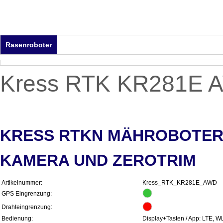
Rasenroboter
Poolroboter
Saugroboter
Gartentools
Z
Kress RTK KR281E A
KRESS RTKN MÄHROBOTER 
KAMERA UND ZEROTRIM
Artikelnummer:
Kress_RTK_KR281E_AWD
GPS Eingrenzung:
Drahteingrenzung:
Bedienung:
Display+Tasten / App: LTE, W