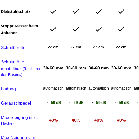
Diebstahlschutz
Stoppt Messer beim
Anheben
Schnittbreite
22 cm
22 cm
22 cm
22 cm
Schnitthöhe
30-60 mm
30-60 mm
30-60 mm
30-60 mm
30
einstellbar
(Resthöhe
des Rasens)
Ladung
automatisch
automatisch
automatisch
automatisch
au
Geräuschpegel
>=
59
dB
>=
59
dB
>=
59
dB
>=
59
dB
>
Max Steigung
(in der
40%
40%
40%
40%
Fläche)
Max Neigung
(am