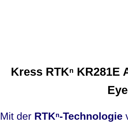
Kress RTKⁿ KR281E AW
Eye
Mit der
RTKⁿ-Technologie