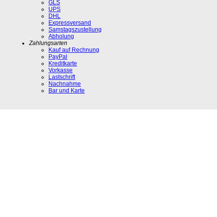
GLS
UPS
DHL
Expressversand
Samstagszustellung
Abholung
Zahlungsarten
Kauf auf Rechnung
PayPal
Kreditkarte
Vorkasse
Lastschrift
Nachnahme
Bar und Karte