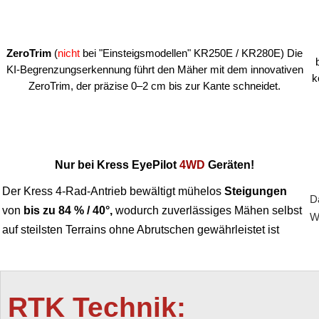
ZeroTrim
(
nicht
bei "Einsteigsmodellen" KR250E / KR280E)
Die
KI-Begrenzungserkennung führt den Mäher mit dem innovativen
k
ZeroTrim, der präzise 0–2 cm bis zur Kante schneidet.
Nur bei Kress EyePilot
4WD
Geräten!
Der Kress 4-Rad-Antrieb bewältigt mühelos
Steigungen
D
von
bis zu 84 % / 40°,
wodurch zuverlässiges Mähen selbst
W
auf steilsten Terrains ohne Abrutschen gewährleistet ist
RTK Technik: