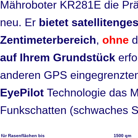
Mähroboter KR281E die Präz
neu. Er
bietet satellitenge
Zentimeterbereich
,
ohne
d
auf Ihrem Grundstück
erfo
anderen GPS eingegrenzten
EyePilot
Technologie das 
Funkschatten (schwaches Sat
für Rasenflächen bis
1500 qm