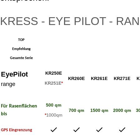
KRESS - EYE PILOT - RA
TOP
Empfehlung
Gesamte Serie
EyePilot
KR250E
KR260E
KR261E
KR271E
K
KR251E
*
range
500 qm
Für Rasenflächen
700 qm
1500 qm
2000 qm
3
bis
*
1000qm
GPS Eingrenzung