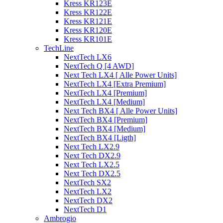
Kress KR123E
Kress KR122E
Kress KR121E
Kress KR120E
Kress KR101E
TechLine
NextTech LX6
NextTech Q [4 AWD]
Next Tech LX4 [ Alle Power Units]
NextTech LX4 [Extra Premium]
NextTech LX4 [Premium]
NextTech LX4 [Medium]
Next Tech BX4 [ Alle Power Units]
NextTech BX4 [Premium]
NextTech BX4 [Medium]
NextTech BX4 [Ligth]
Next Tech LX2.9
Next Tech DX2.9
Next Tech LX2.5
Next Tech DX2.5
NextTech SX2
NextTech LX2
NextTech DX2
NextTech D1
Ambrogio