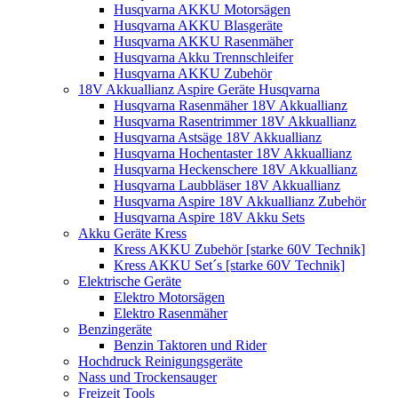
Husqvarna AKKU Motorsägen
Husqvarna AKKU Blasgeräte
Husqvarna AKKU Rasenmäher
Husqvarna Akku Trennschleifer
Husqvarna AKKU Zubehör
18V Akkuallianz Aspire Geräte Husqvarna
Husqvarna Rasenmäher 18V Akkuallianz
Husqvarna Rasentrimmer 18V Akkuallianz
Husqvarna Astsäge 18V Akkuallianz
Husqvarna Hochentaster 18V Akkuallianz
Husqvarna Heckenschere 18V Akkuallianz
Husqvarna Laubbläser 18V Akkuallianz
Husqvarna Aspire 18V Akkuallianz Zubehör
Husqvarna Aspire 18V Akku Sets
Akku Geräte Kress
Kress AKKU Zubehör [starke 60V Technik]
Kress AKKU Set´s [starke 60V Technik]
Elektrische Geräte
Elektro Motorsägen
Elektro Rasenmäher
Benzingeräte
Benzin Taktoren und Rider
Hochdruck Reinigungsgeräte
Nass und Trockensauger
Freizeit Tools