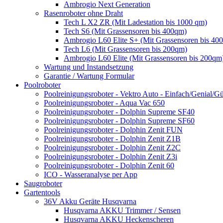
Ambrogio Next Generation
Rasenroboter ohne Draht
Tech L X2 ZR (Mit Ladestation bis 1000 qm)
Tech S6 (Mit Grassensoren bis 400qm)
Ambrogio L60 Elite S+ (Mit Grassensoren bis 40
Tech L6 (Mit Grassensoren bis 200qm)
Ambrogio L60 Elite (Mit Grassensoren bis 200qm
Wartung und Instandsetzung
Garantie / Wartung Formular
Poolroboter
Poolreinigungsroboter - Vektro Auto - Einfach/Genial/Gü
Poolreinigungsroboter - Aqua Vac 650
Poolreinigungsroboter - Dolphin Supreme SF40
Poolreinigungsroboter - Dolphin Supreme SF60
Poolreinigungsroboter - Dolphin Zenit FUN
Poolreinigungsroboter - Dolphin Zenit Z1B
Poolreinigungsroboter - Dolphin Zenit Z2C
Poolreinigungsroboter - Dolphin Zenit Z3i
Poolreinigungsroboter - Dolphin Zenit 60
ICO - Wasseranalyse per App
Saugroboter
Gartentools
36V Akku Geräte Husqvarna
Husqvarna AKKU Trimmer / Sensen
Husqvarna AKKU Heckenscheren