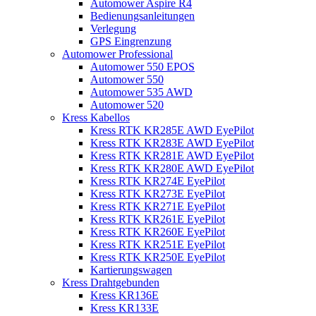
Automower Aspire R4
Bedienungsanleitungen
Verlegung
GPS Eingrenzung
Automower Professional
Automower 550 EPOS
Automower 550
Automower 535 AWD
Automower 520
Kress Kabellos
Kress RTK KR285E AWD EyePilot
Kress RTK KR283E AWD EyePilot
Kress RTK KR281E AWD EyePilot
Kress RTK KR280E AWD EyePilot
Kress RTK KR274E EyePilot
Kress RTK KR273E EyePilot
Kress RTK KR271E EyePilot
Kress RTK KR261E EyePilot
Kress RTK KR260E EyePilot
Kress RTK KR251E EyePilot
Kress RTK KR250E EyePilot
Kartierungswagen
Kress Drahtgebunden
Kress KR136E
Kress KR133E