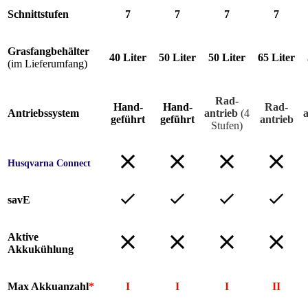
Schnittstufen
7
7
7
7
Grasfangbehälter
40 Liter
50 Liter
50 Liter
65 Liter
(im Lieferumfang)
Rad-
Hand-
Hand-
Rad-
Antriebssystem
antrieb
(4
geführt
geführt
antrieb
Stufen)
Husqvarna Connect
savE
Aktive
Akkukühlung
Max Akkuanzahl
*
I
I
I
II