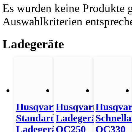
Es wurden keine Produkte g
Auswahlkriterien entsprech
Ladegeräte
Husqvarna
Husqvarna
Husqva
Standard
Ladegerät
Schnella
Ladegerät
QC250
QC330